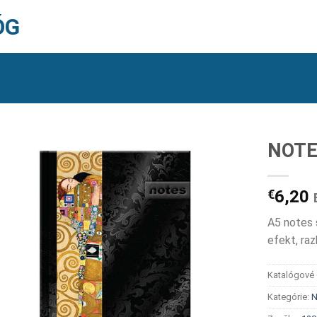
ÓG
NOTE
€
6,20
A5 notes 
efekt, raz
Katalógové 
Kategórie:
N