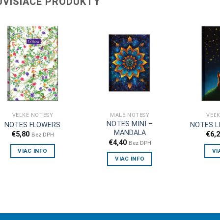
ÚVISIACE PRODUKTY
VEĽKÉ NOTESY
MALÉ NOTESY
VEĽ
NOTES MINI –
NOTES FLOWERS
NOTES L
MANDALA
€
5,80
€
6,
Bez DPH
€
4,40
Bez DPH
VIAC INFO
VI
VIAC INFO