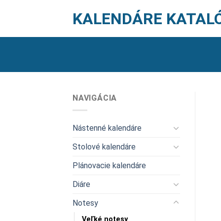
Skip
KALENDÁRE KATAL
to
content
NAVIGÁCIA
Nástenné kalendáre
Stolové kalendáre
Plánovacie kalendáre
Diáre
Notesy
Veľké notesy