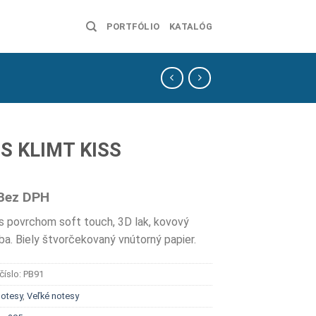
PORTFÓLIO
KATALÓG
S KLIMT KISS
Bez DPH
s povrchom soft touch, 3D lak, kovový
ba. Biely štvorčekovaný vnútorný papier.
číslo:
PB91
otesy
,
Veľké notesy