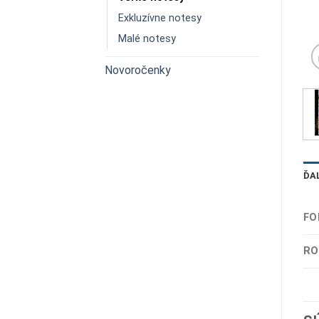
Exkluzívne notesy
Malé notesy
Novoročenky
ĎA
FO
RO