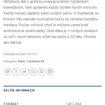
Obľúbený diár s graficky prepracovaným týždenným
kalendáriom, Vám spríjemní každý týždeň novým mottom.
Každý mesiac nájdete súhrn svojich cieľov či myšlienok, ku
ktorým Vás nabudia motivačné texty na začiatku každého
mesiaca. Počas voľných chvíľ si môžete vymaľovať
antistresové omaľovánky. Obal diára je v tvrdých doskách
so soft touch laminom, efektnej razby a 3D laku. Vhodný
ako darček.
Katalógové číslo:
D37-27
Kategórie:
Diáre
,
Týždenné A5
ĎALŠIE INFORMÁCIE
FORMÁT
142 x 204