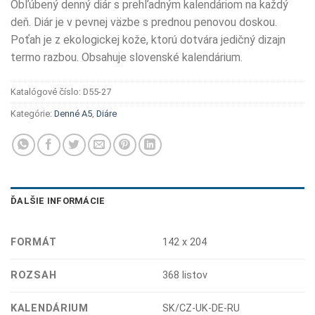
Obľúbený denný diár s prehľadným kalendáriom na každý
deň. Diár je v pevnej väzbe s prednou penovou doskou.
Poťah je z ekologickej kože, ktorú dotvára jedičný dizajn
termo razbou. Obsahuje slovenské kalendárium.
Katalógové číslo:
D55-27
Kategórie:
Denné A5
,
Diáre
ĎALŠIE INFORMÁCIE
FORMÁT
142 x 204
ROZSAH
368 listov
KALENDÁRIUM
SK/CZ-UK-DE-RU