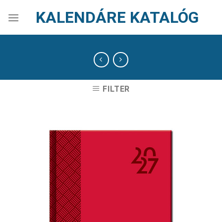
Skip
KALENDÁRE KATALÓG
to
content
FILTER