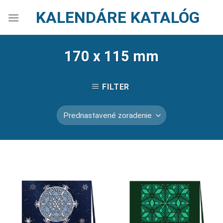
Skip
KALENDÁRE KATALÓG
to
content
170 x 115 mm
FILTER