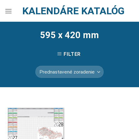
Skip
KALENDÁRE KATALÓG
to
content
595 x 420 mm
FILTER