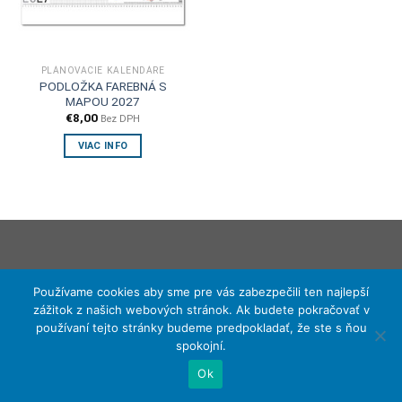
PLÁNOVACIE KALENDÁRE
PODLOŽKA FAREBNÁ S
MAPOU 2027
€
8,00
Bez DPH
VIAC INFO
Používame cookies aby sme pre vás zabezpečili ten najlepší
zážitok z našich webových stránok. Ak budete pokračovať v
používaní tejto stránky budeme predpokladať, že ste s ňou
spokojní.
Ok