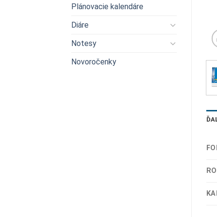
Plánovacie kalendáre
Diáre
Notesy
Novoročenky
ĎA
FO
RO
KA