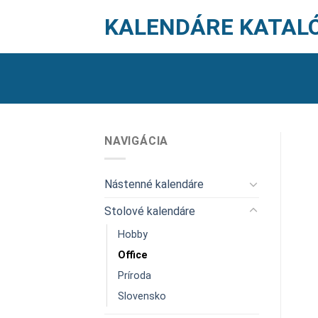
Skip
KALENDÁRE KATAL
to
content
NAVIGÁCIA
Nástenné kalendáre
Stolové kalendáre
Hobby
Office
Príroda
Slovensko