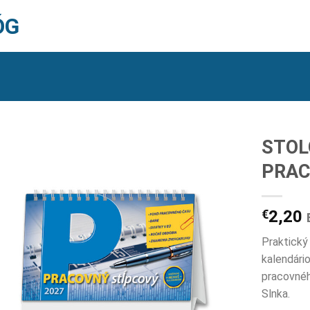
ÓG
STOL
PRAC
€
2,20
Praktický
kalendári
pracovnéh
Slnka.