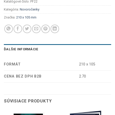
Katalógové číslo:
PF22
Kategória:
Novoročenky
Značka:
210 x 105 mm
ĎALŠIE INFORMÁCIE
FORMÁT
210 x 105
CENA BEZ DPH B2B
2.70
SÚVISIACE PRODUKTY