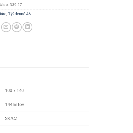
číslo:
D39-27
iáre
,
Týždenné A6
100 x 140
144 listov
SK/CZ