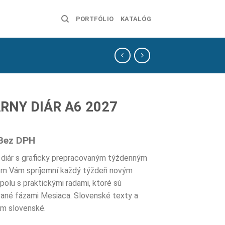
PORTFÓLIO
KATALÓG
RNY DIÁR A6 2027
Bez DPH
diár s graficky prepracovaným týždenným
om Vám spríjemní každý týždeň novým
olu s praktickými radami, ktoré sú
ané fázami Mesiaca. Slovenské texty a
um slovenské.