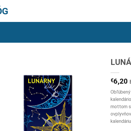
ÓG
LUNÁ
€
6,20
Obľúbený 
kalendári
mottom sp
ovplyvňov
kalendári