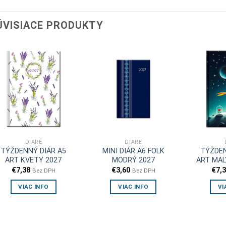
ÚVISIACE PRODUKTY
DIÁRE
DIÁRE
TÝŽDENNÝ DIÁR A5
MINI DIÁR A6 FOLK
TÝŽDEN
ART KVETY 2027
MODRÝ 2027
ART MAL
€
7,38
€
3,60
€
7,
Bez DPH
Bez DPH
VIAC INFO
VIAC INFO
VI