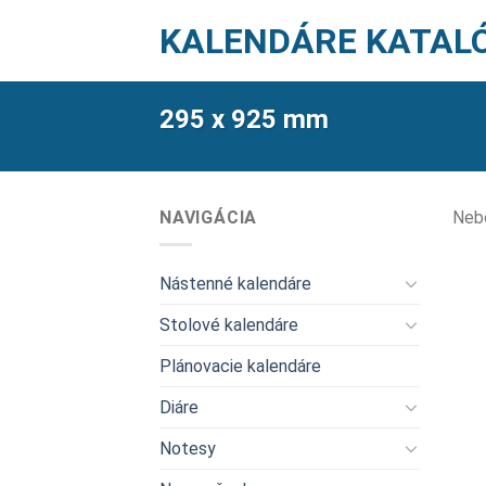
Skip
KALENDÁRE KATAL
to
content
295 x 925 mm
NAVIGÁCIA
Nebo
Nástenné kalendáre
Stolové kalendáre
Plánovacie kalendáre
Diáre
Notesy